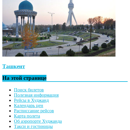
Ташкент
На этой странице
Поиск билетов
Полезная информация
Рейсы в Худжанд
Календарь цен
Расписсание рейсов
Карта полета
Об аэропорте Худжанда
Такси и гостиницы