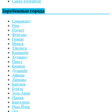
Санкт-Петербург
Зарубежные города
Самарканд
Рим
Пхукет
Фергана
Гюмри
Минск
Тбилиси
Кишинёв
Худжанд
Прага
Бишкек
Душанбе
Афины
Ларнака
Бангкок
Бургас
Тель-Авив
Париж
Барселона
Нью-Йорк
Ош