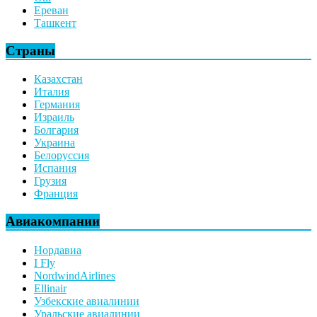
Ереван
Ташкент
Страны
Казахстан
Италия
Германия
Израиль
Болгария
Украина
Белоруссия
Испания
Грузия
Франция
Авиакомпании
Нордавиа
I Fly
NordwindAirlines
Ellinair
Узбекские авиалинии
Уральские авиалинии