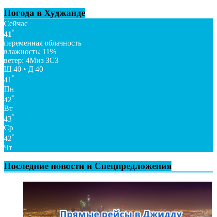
Погода в Худжанде
Сейчас
°
41
переменная облачность
влажность: 11%
ветер: 4Миз ЗСЗ
Ш 40 • Д 40
°
41
Пн
°
42
Вт
°
43
Ср
°
42
Чт
Последние новости и Спецпредложения