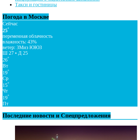
Такси и гостиницы
Погода в Москве
Сейчас
°
25
переменная облачность
влажность: 43%
ветер: 3Миз ЮЮЗ
Ш 27 • Д 25
°
26
Вт
°
19
Ср
°
15
Чт
°
19
Пт
Последние новости и Спецпредложения