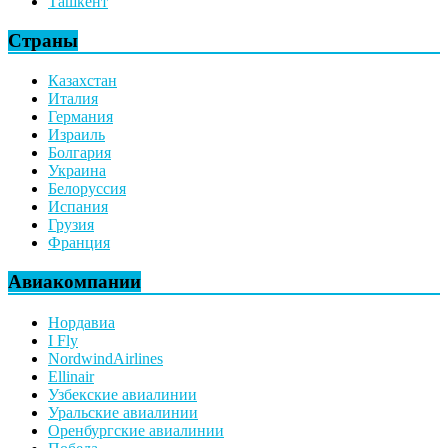
Ташкент
Страны
Казахстан
Италия
Германия
Израиль
Болгария
Украина
Белоруссия
Испания
Грузия
Франция
Авиакомпании
Нордавиа
I Fly
NordwindAirlines
Ellinair
Узбекские авиалинии
Уральские авиалинии
Оренбургские авиалинии