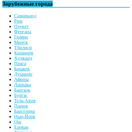
Зарубежные города
Самарканд
Рим
Пхукет
Фергана
Гюмри
Минск
Тбилиси
Кишинёв
Худжанд
Прага
Бишкек
Душанбе
Афины
Ларнака
Бангкок
Бургас
Тель-Авив
Париж
Барселона
Нью-Йорк
Ош
Ереван