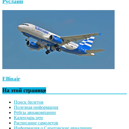
Руслайн
Ellinair
На этой странице
Поиск билетов
Полезная информация
Рейсы авиакомпании
Календарь цен
Расписание самолетов
Информация о Саратовские авиалинии